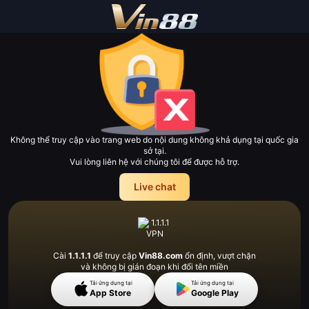
Không thể truy cập vào trang web do nội dung không khả dụng tại quốc gia
sở tại.
Vui lòng liên hệ với chúng tôi để được hỗ trợ.
Live chat
Cài
1.1.1.1
để truy cập
Vin88.com
ổn định, vượt
chặn
và không bị gián đoạn khi đổi tên miền
Tải ứng dụng tại
Tải ứng dụng tại
App Store
Google Play