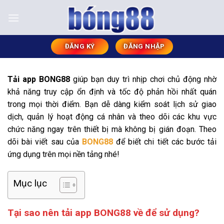
Bỏ
qua
nội
dung
ĐĂNG KÝ
ĐĂNG NHẬP
Tải app BONG88
giúp bạn duy trì nhịp chơi chủ động nhờ
khả năng truy cập ổn định và tốc độ phản hồi nhất quán
trong mọi thời điểm. Bạn dễ dàng kiểm soát lịch sử giao
dịch, quản lý hoạt động cá nhân và theo dõi các khu vực
chức năng ngay trên thiết bị mà không bị gián đoạn. Theo
dõi bài viết sau của
BONG88
để biết chi tiết các bước tải
ứng dụng trên mọi nền tảng nhé!
Mục lục
Tại sao nên tải app BONG88 về để sử dụng?