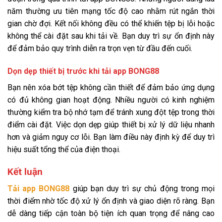
năm thường ưu tiên mạng tốc độ cao nhằm rút ngắn thời
gian chờ đợi. Kết nối không đều có thể khiến tệp bị lỗi hoặc
không thể cài đặt sau khi tải về. Bạn duy trì sự ổn định này
để đảm bảo quy trình diễn ra trọn vẹn từ đầu đến cuối.
Dọn dẹp thiết bị trước khi tải app BONG88
Bạn nên xóa bớt tệp không cần thiết để đảm bảo ứng dụng
có đủ không gian hoạt động. Nhiều người có kinh nghiệm
thường kiểm tra bộ nhớ tạm để tránh xung đột tệp trong thời
điểm cài đặt. Việc dọn dẹp giúp thiết bị xử lý dữ liệu nhanh
hơn và giảm nguy cơ lỗi. Bạn làm điều này định kỳ để duy trì
hiệu suất tổng thể của điện thoại.
Kết luận
Tải app BONG88
giúp bạn duy trì sự chủ động trong mọi
thời điểm nhờ tốc độ xử lý ổn định và giao diện rõ ràng. Bạn
dễ dàng tiếp cận toàn bộ tiện ích quan trọng để nâng cao