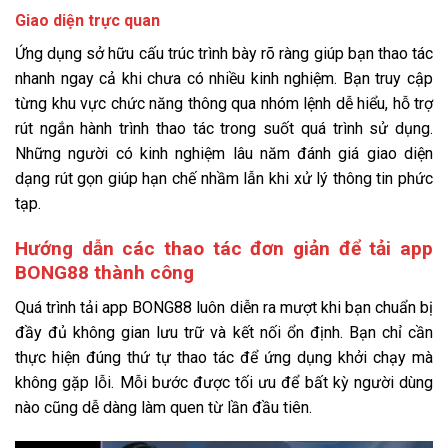
Giao diện trực quan
Ứng dụng sở hữu cấu trúc trình bày rõ ràng giúp bạn thao tác
nhanh ngay cả khi chưa có nhiều kinh nghiệm. Bạn truy cập
từng khu vực chức năng thông qua nhóm lệnh dễ hiểu, hỗ trợ
rút ngắn hành trình thao tác trong suốt quá trình sử dụng.
Những người có kinh nghiệm lâu năm đánh giá giao diện
dạng rút gọn giúp hạn chế nhầm lẫn khi xử lý thông tin phức
tạp.
Hướng dẫn các thao tác đơn giản để tải app
BONG88 thành công
Quá trình tải app BONG88 luôn diễn ra mượt khi bạn chuẩn bị
đầy đủ không gian lưu trữ và kết nối ổn định. Bạn chỉ cần
thực hiện đúng thứ tự thao tác để ứng dụng khởi chạy mà
không gặp lỗi. Mỗi bước được tối ưu để bất kỳ người dùng
nào cũng dễ dàng làm quen từ lần đầu tiên.