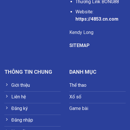
Thương Link BONG88
Website:
https://4853.cn.com
Kendy Long
SITEMAP
THÔNG TIN CHUNG
DANH MỤC
Giới thiệu
Thể thao
Liên hệ
Xổ số
Đăng ký
Game bài
Đăng nhập