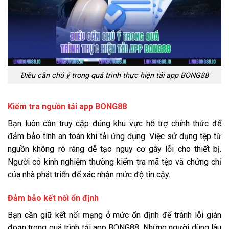
Điều cần chú ý trong quá trình thực hiện tải app BONG88
Kiểm tra nguồn tải app BONG88
Bạn luôn cần truy cập đúng khu vực hỗ trợ chính thức để
đảm bảo tính an toàn khi tải ứng dụng. Việc sử dụng tệp từ
nguồn không rõ ràng dễ tạo nguy cơ gây lỗi cho thiết bị.
Người có kinh nghiệm thường kiểm tra mã tệp và chứng chỉ
của nhà phát triển để xác nhận mức độ tin cậy.
Đảm bảo kết nối ổn định
Bạn cần giữ kết nối mạng ở mức ổn định để tránh lỗi gián
đoạn trong quá trình tải app BONG88. Những người dùng lâu