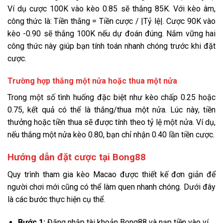
Ví dụ cược 100K vào kèo 0.85 sẽ thắng 85K. Với kèo âm,
công thức là: Tiền thắng = Tiền cược / |Tỷ lệ|. Cược 90K vào
kèo -0.90 sẽ thắng 100K nếu dự đoán đúng. Nắm vững hai
công thức này giúp bạn tính toán nhanh chóng trước khi đặt
cược.
Trường hợp thắng một nửa hoặc thua một nửa
Trong một số tình huống đặc biệt như kèo chấp 0.25 hoặc
0.75, kết quả có thể là thắng/thua một nửa. Lúc này, tiền
thưởng hoặc tiền thua sẽ được tính theo tỷ lệ một nửa. Ví dụ,
nếu thắng một nửa kèo 0.80, bạn chỉ nhận 0.40 lần tiền cược.
Hướng dẫn đặt cược tại Bong88
Quy trình tham gia kèo Macao được thiết kế đơn giản để
người chơi mới cũng có thể làm quen nhanh chóng. Dưới đây
là các bước thực hiện cụ thể.
Bước 1:
Đăng nhập tài khoản Bong88 và nạp tiền vào ví.