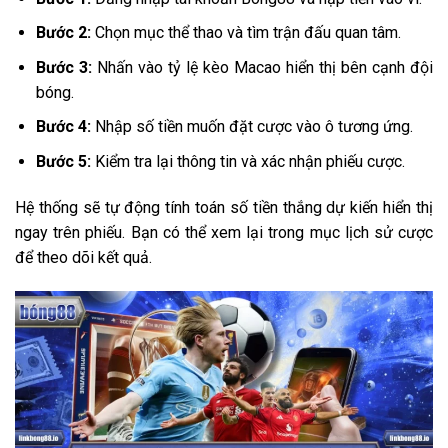
Bước 2:
Chọn mục thể thao và tìm trận đấu quan tâm.
Bước 3:
Nhấn vào tỷ lệ kèo Macao hiển thị bên cạnh đội
bóng.
Bước 4:
Nhập số tiền muốn đặt cược vào ô tương ứng.
Bước 5:
Kiểm tra lại thông tin và xác nhận phiếu cược.
Hệ thống sẽ tự động tính toán số tiền thắng dự kiến hiển thị
ngay trên phiếu. Bạn có thể xem lại trong mục lịch sử cược
để theo dõi kết quả.