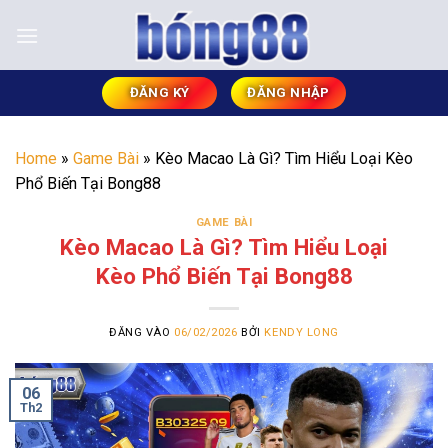
Bỏ
qua
nội
dung
ĐĂNG KÝ
ĐĂNG NHẬP
Home
»
Game Bài
»
Kèo Macao Là Gì? Tìm Hiểu Loại Kèo
Phổ Biến Tại Bong88
GAME BÀI
Kèo Macao Là Gì? Tìm Hiểu Loại
Kèo Phổ Biến Tại Bong88
ĐĂNG VÀO
06/02/2026
BỞI
KENDY LONG
06
Th2