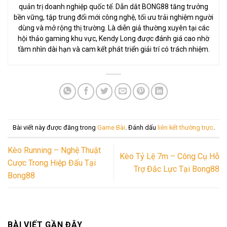
quản trị doanh nghiệp quốc tế. Dẫn dắt BONG88 tăng trưởng
bền vững, tập trung đổi mới công nghệ, tối ưu trải nghiệm người
dùng và mở rộng thị trường. Là diễn giả thường xuyên tại các
hội thảo gaming khu vực, Kendy Long được đánh giá cao nhờ
tầm nhìn dài hạn và cam kết phát triển giải trí có trách nhiệm.
Bài viết này được đăng trong
Game Bài
. Đánh dấu
liên kết thường trực
.
Kèo Running – Nghệ Thuật
Kèo Tỷ Lệ 7m – Công Cụ Hỗ
Cược Trong Hiệp Đấu Tại
Trợ Đắc Lực Tại Bong88
Bong88
BÀI VIẾT GẦN ĐÂY