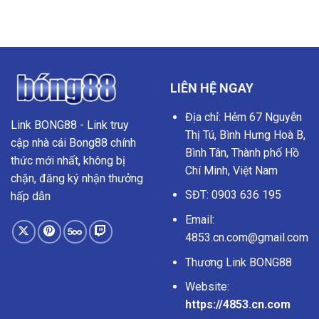
Tại
Sạch
Trong
Bong88
Lưới
Hiệp
–
Đấu
Lựa
Tại
Chọn
Bong88
An
Toàn
LIÊN HỆ NGAY
Tại
Bong88
Địa chỉ: Hẻm 67 Nguyễn
Link BONG88 - Link truy
Thị Tú, Bình Hưng Hoà B,
cập nhà cái Bong88 chính
Bình Tân, Thành phố Hồ
thức mới nhất, không bị
Chí Minh, Việt Nam
chặn, đăng ký nhận thưởng
SĐT: 0903 636 195
hấp dẫn
Email:
4853.cn.com@gmail.com
Thương Link BONG88
Website:
https://4853.cn.com